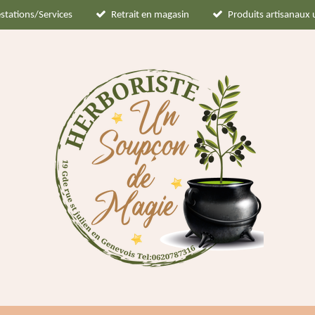
stations/Services
Retrait en magasin
Produits artisanaux