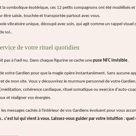
 et la symbolique ésotérique, ces 12 petits compagnons ont été modélisés et 
r être saisie, touchée et transportée partout avec vous.
e vibratoire unique, découpé avec soin, qui agit comme un rappel visuel de
de soi..
ervice de votre rituel quotidien
oit pas à l'œil nu. Dans chaque figurine se cache une
puce NFC invisible
.
 de votre Gardien pour que la magie opère instantanément. Sans aucune appl
et de mon site. Vous y découvrirez le murmure personnel de votre Gardien,
(méditation, cohérence cardiaque, rituel somatique ou exercice d’auto-coa
x et réaligner vos énergies.
s, les messages cachés à l'intérieur de vos Gardiens évoluent pour vous acc
. c'est lui qui vient à vous. Laissez-vous guider par votre intuition : que