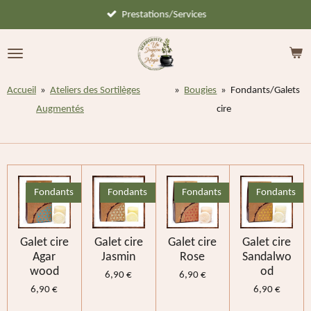
Prestations/Services
Passer
au
contenu
principal
Accueil
»
Ateliers des Sortilèges
»
Bougies
»
Fondants/Galets
Augmentés
cire
Fondants
Fondants
Fondants
Fondants
Galet cire
Galet cire
Galet cire
Galet cire
Agar
Jasmin
Rose
Sandalwo
wood
od
6,90 €
6,90 €
6,90 €
6,90 €