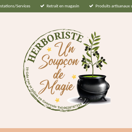
stations/Services
Retrait en magasin
Produits artisanaux