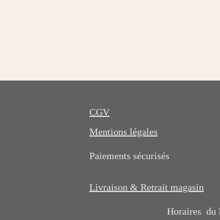
É
v
a
l
u
a
CGV
t
i
Mentions légales
o
n
Paiements sécurisés
:
0
Livraison & Retrait magasin
é
t
Horaires du
o