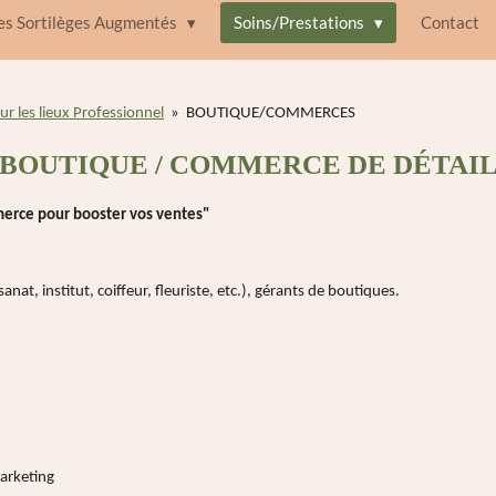
des Sortilèges Augmentés
Soins/Prestations
Contact
r les lieux Professionnel
»
BOUTIQUE/COMMERCES
BOUTIQUE / COMMERCE DE DÉTAI
mmerce pour booster vos ventes"
at, institut, coiffeur, fleuriste, etc.), gérants de boutiques.
arketing