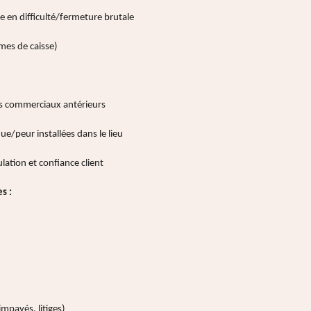
en difficulté/fermeture brutale
èmes de caisse)
s commerciaux antérieurs
/peur installées dans le lieu
tion et confiance client
s :
mpayés, litiges)