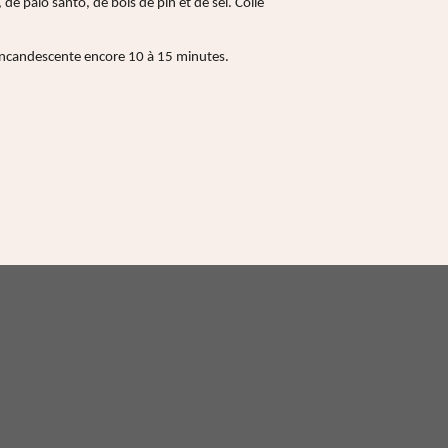
, de palo santo, de bois de pin et de sel. Collé
 incandescente encore 10 à 15 minutes.