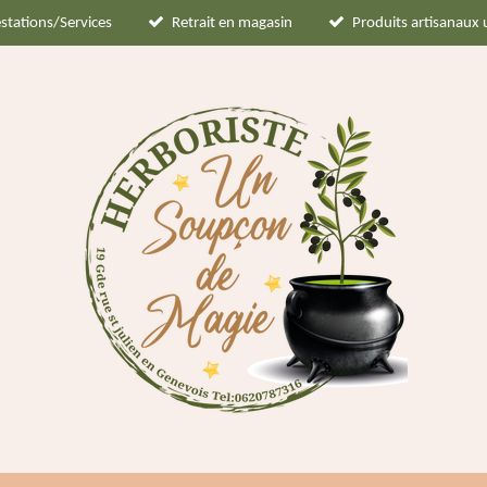
stations/Services
Retrait en magasin
Produits artisanaux