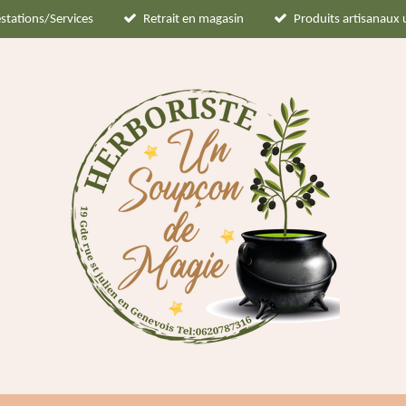
stations/Services
Retrait en magasin
Produits artisanaux