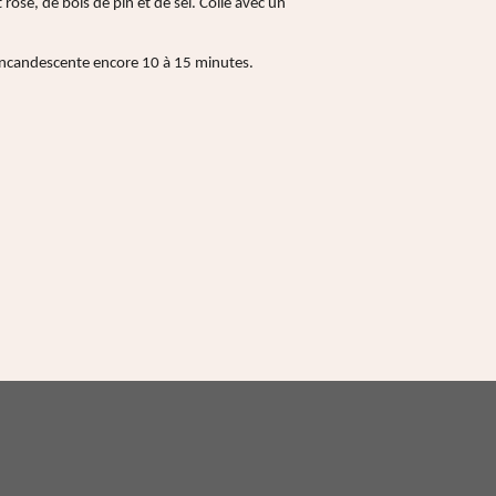
t rose, de bois de pin et de sel. Collé avec un
 incandescente encore 10 à 15 minutes.