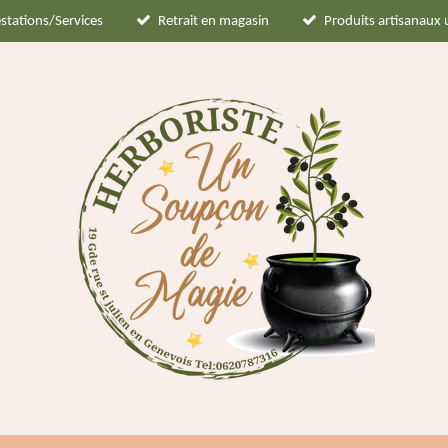
stations/Services
Retrait en magasin
Produits artisanaux