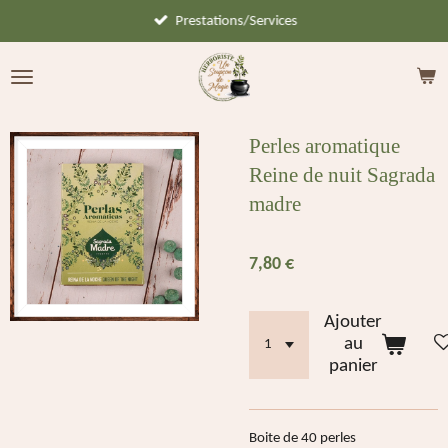
Prestations/Services
Passer
au
contenu
principal
Perles aromatique
Reine de nuit Sagrada
madre
7,80 €
Ajouter
au
panier
Boite de 40 perles