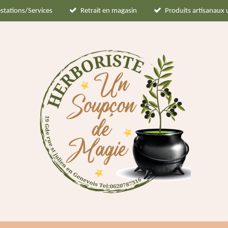
stations/Services
Retrait en magasin
Produits artisanaux