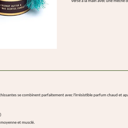
Versé à la main avec une mèche 
hissantes se combinent parfaitement avec l'irrésistible parfum chaud et apai
)
e moyenne et musclé.