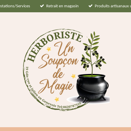
stations/Services
Retrait en magasin
Produits artisanaux