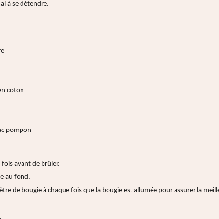
mal à se détendre.
re
en coton
vec pompon
fois avant de brûler.
ire au fond.
re de bougie à chaque fois que la bougie est allumée pour assurer la meill
.