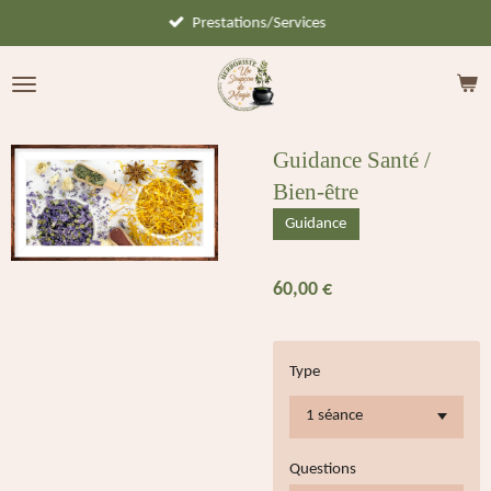
Prestations/Services
Passer
au
contenu
principal
Guidance Santé /
Bien-être
Guidance
60,00 €
Type
Questions