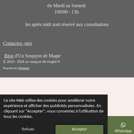
0
o
du Mardi au Samedi
n
é
10H00 - 13h
t
les après midi sont réservé aux consultations
o
i
l
Contactez- moi
e
Blog
d'Un Soupçon de Magie
© 2024 - 2026 un soupçon de magie74
Propulsé par
Webador
Ce site Web utilise des cookies pour améliorer votre
expérience et afficher des publicités personnalisées. En
cliquant sur "Accepter", vous consentez à l'utilisation de
tous les cookies.
Refuser
Accepter
E-mail
Téléphone
Carte
Instagram
WhatsApp