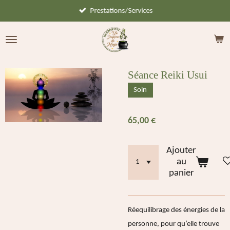
Prestations/Services
Passer
au
contenu
principal
Séance Reiki Usui
Soin
65,00 €
Ajouter
au
panier
Réequilibrage des énergies
de la
personne, pour qu’elle trouve