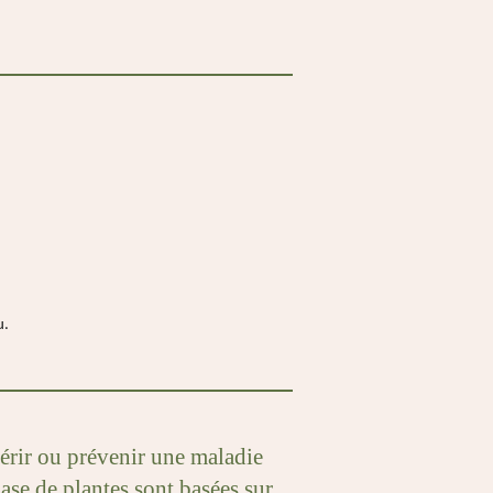
u.
uérir ou prévenir une maladie
ase de plantes sont basées sur