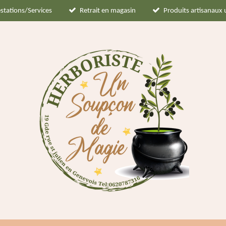
stations/Services
Retrait en magasin
Produits artisanaux