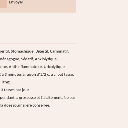
Envoyer
éritif, Stomachique, Digestif, Carminatif,
énagogue, Sédatif, Anxiolytique,
ique, Anti-inflammatoire, Uricolytique
 à 3 minutes à raison d'1/2 c. à c. pat tasse,
iltrez.
à 3 tasses par jour
 pendant la grossesse et l'allaitement. Ne pas
la dose journalière conseillée.