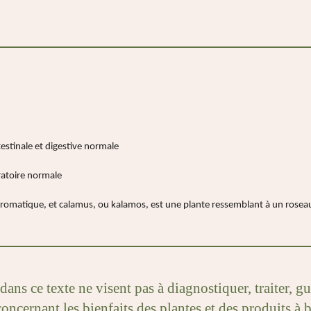
estinale et digestive normale
ratoire normale
aromatique, et calamus, ou kalamos, est une plante ressemblant à un rosea
ans ce texte ne visent pas à diagnostiquer, traiter, g
oncernant les bienfaits des plantes et des produits à b