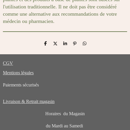
l'utilisation traditionnelle. Il ne doit pas être considéré
comme une alternative aux recommandations de votre
médecin ou pharmacien.
P
P
P
É
P
a
a
a
p
a
r
r
r
i
r
t
t
t
n
t
CGV
a
a
a
g
a
g
g
g
l
g
e
e
e
e
e
Mentions légales
r
r
r
r
r
Paiements sécurisés
Livraison & Retrait magasin
Horaires du Magasin
du Mardi au Samedi