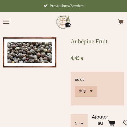
Prestations/Services
Passer
au
contenu
principal
Aubépine Fruit
4,45 €
poids
Ajouter
au