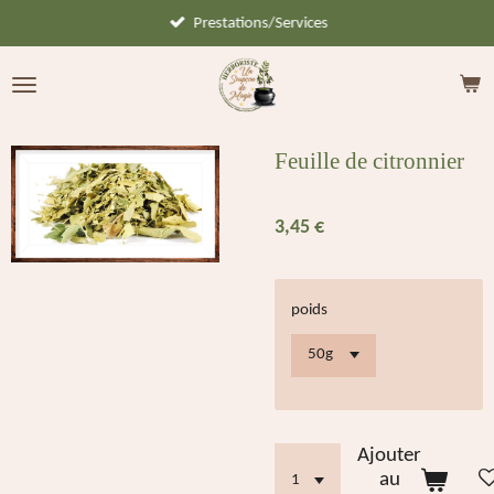
Prestations/Services
Passer
au
contenu
principal
Feuille de citronnier
3,45 €
poids
Ajouter
au