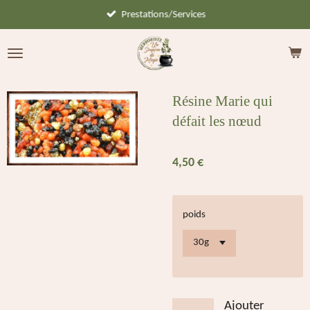
Prestations/Services
Passer
au
contenu
principal
Résine Marie qui
défait les nœud
4,50 €
poids
Ajouter