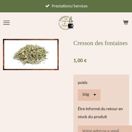
Prestations/Services
Passer
au
contenu
principal
Cresson des fontaines
1,00 €
poids
Être informé du retour en
stock du produit