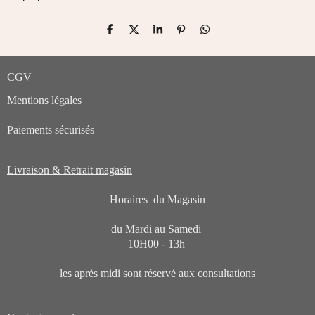
P
P
P
É
P
a
a
a
p
a
r
r
r
i
r
t
t
t
n
t
CGV
a
a
a
g
a
g
g
g
l
g
e
e
e
e
e
Mentions légales
r
r
r
r
r
Paiements sécurisés
Livraison & Retrait magasin
Horaires du Magasin
du Mardi au Samedi
10H00 - 13h
les après midi sont réservé aux consultations