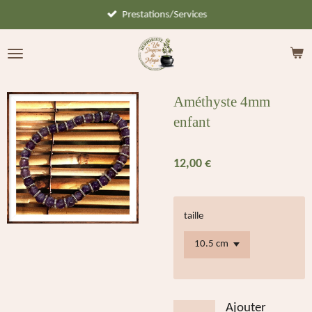
Prestations/Services
Passer
au
contenu
principal
Améthyste 4mm
enfant
12,00 €
taille
Ajouter