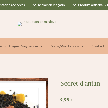
stations/Services
Retrait en magasin
Produits artisanaux
des Sortilèges Augmentés
Soins/Prestations
Contact
Secret d'antan
9,95 €