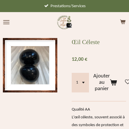
Prestations/Services
Passer
au
contenu
principal
Œil Céleste
12,00 €
Ajouter
au
panier
Qualité AA
L'œil céleste, souvent associé à
des symboles de protection et