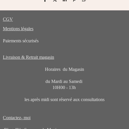
P
P
P
É
P
a
a
a
p
a
r
r
r
i
r
t
t
t
n
t
CGV
a
a
a
g
a
g
g
g
l
g
e
e
e
e
e
Mentions légales
r
r
r
r
r
Paiements sécurisés
Livraison & Retrait magasin
Horaires du Magasin
du Mardi au Samedi
10H00 - 13h
les après midi sont réservé aux consultations
Contactez- moi