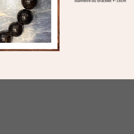
diamètre du bracelet +-18cm