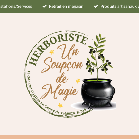
stations/Services
Retrait en magasin
Produits artisanaux