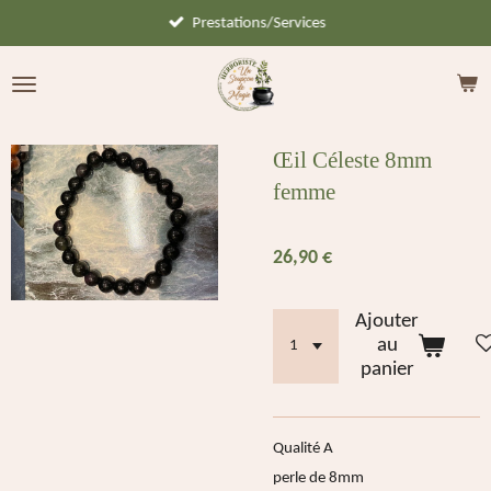
Prestations/Services
Passer
au
contenu
principal
Œil Céleste 8mm
femme
26,90 €
Ajouter
au
panier
Qualité A
perle de 8mm