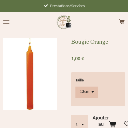
Prestations/Services
Passer
au
contenu
principal
Bougie Orange
1,00 €
Taille
Ajouter
au