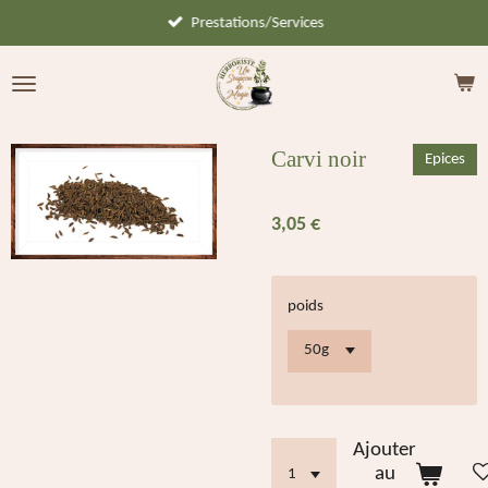
Prestations/Services
Passer
au
contenu
principal
Carvi noir
Epices
3,05 €
poids
Ajouter
au