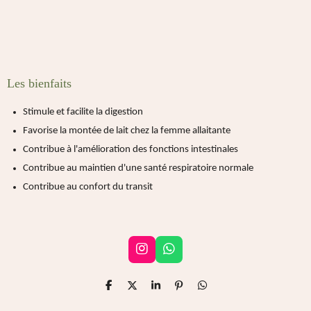
Les bienfaits
Stimule et facilite la digestion
Favorise la montée de lait chez la femme allaitante
Contribue à l'amélioration des fonctions intestinales
Contribue au maintien d'une santé respiratoire normale
Contribue au confort du transit
I
W
n
h
s
a
P
P
P
É
P
t
t
a
a
a
p
a
a
s
r
r
r
i
r