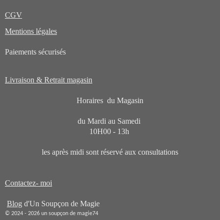
g
A
t
t
t
n
t
r
p
CGV
a
a
a
g
a
a
p
g
g
g
l
g
e
e
e
e
e
m
Mentions légales
r
r
r
r
r
Paiements sécurisés
Livraison & Retrait magasin
Horaires du Magasin
du Mardi au Samedi
10H00 - 13h
les après midi sont réservé aux consultations
Contactez- moi
Blog
d'Un Soupçon de Magie
© 2024 - 2026 un soupçon de magie74