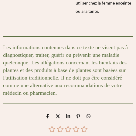
utiliser chez la femme enceinte
ou allaitante.
Les informations contenues dans ce texte ne visent pas à
diagnostiquer, traiter, guérir ou prévenir une maladie
quelconque. Les allégations concernant les bienfaits des
plantes et des produits à base de plantes sont basées sur
l'utilisation traditionnelle. Il ne doit pas être considéré
comme une alternative aux recommandations de votre
médecin ou pharmacien.
P
P
P
É
P
a
a
a
p
a
r
r
r
i
r
1
2
3
4
5
E
É
t
t
t
n
t
n