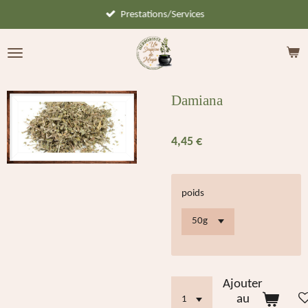
Prestations/Services
Passer
au
contenu
principal
Damiana
4,45 €
poids
Ajouter
au