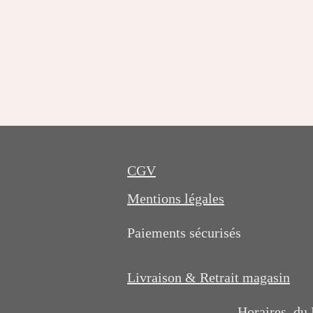
É
v
a
l
u
a
CGV
t
i
Mentions légales
o
n
Paiements sécurisés
:
0
Livraison & Retrait magasin
é
t
Horaires du