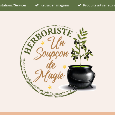
stations/Services
Retrait en magasin
Produits artisanaux