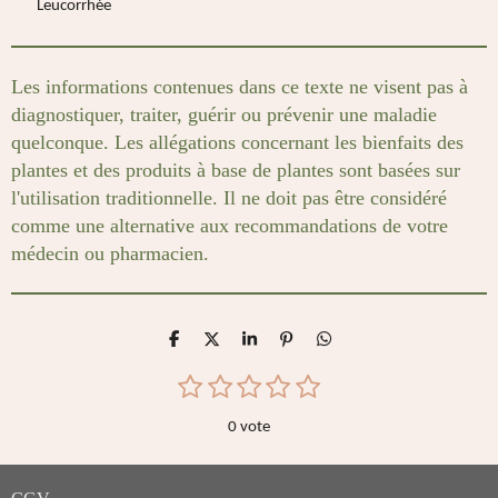
Leucorrhée
Les informations contenues dans ce texte ne visent pas à
diagnostiquer, traiter, guérir ou prévenir une maladie
quelconque. Les allégations concernant les bienfaits des
plantes et des produits à base de plantes sont basées sur
l'utilisation traditionnelle. Il ne doit pas être considéré
comme une alternative aux recommandations de votre
médecin ou pharmacien.
P
P
P
É
P
a
a
a
p
a
r
r
r
i
r
1
2
3
4
5
E
É
t
t
t
n
t
n
é
é
é
é
é
a
a
a
g
a
v
v
0 vote
g
g
g
l
g
t
t
t
t
t
o
e
e
e
e
e
a
o
o
o
o
o
y
r
r
r
r
r
l
e
i
i
i
i
i