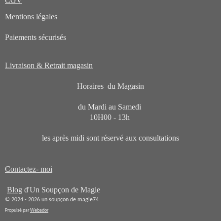
CGV
r
u
l
l
l
l
l
l
Mentions légales
a
e
e
e
e
e
'
é
t
s
s
s
s
Paiements sécurisés
v
i
a
l
o
u
Livraison & Retrait magasin
n
a
t
:
Horaires du Magasin
i
0
o
du Mardi au Samedi
n
é
10H00 - 13h
t
les après midi sont réservé aux consultations
o
i
l
Contactez- moi
e
Blog
d'Un Soupçon de Magie
© 2024 - 2026 un soupçon de magie74
Propulsé par
Webador