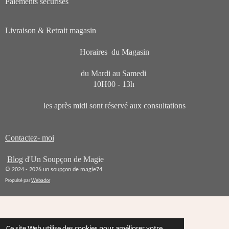
Paiements sécurisés
v
i
a
l
o
u
Livraison & Retrait magasin
n
a
t
:
Horaires du Magasin
i
0
o
du Mardi au Samedi
n
é
10H00 - 13h
t
les après midi sont réservé aux consultations
o
i
l
Contactez- moi
e
Blog
d'Un Soupçon de Magie
© 2024 - 2026 un soupçon de magie74
Propulsé par
Webador
Ce site Web utilise des cookies pour améliorer votre