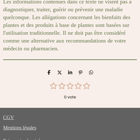
Les informations contenues dans ce texte ne visent pas à
diagnostiquer, traiter, guérir ou prévenir une maladie
quelconque. Les allégations concernant les bienfaits des
plantes et des produits à base de plantes sont basées sur
l'utilisation traditionnelle. Il ne doit pas être considéré
comme une alternative aux recommandations de votre
médecin ou pharmacien.
P
P
P
É
P
a
a
a
p
a
r
r
r
i
r
1
2
3
4
5
E
É
t
t
t
n
t
n
é
é
é
é
é
a
a
a
g
a
v
v
0 vote
g
g
g
l
g
t
t
t
t
t
o
e
e
e
e
e
a
o
o
o
o
o
y
r
r
r
r
r
l
e
i
i
i
i
i
CGV
r
u
l
l
l
l
l
l
Mentions légales
a
e
e
e
e
e
'
é
t
s
s
s
s