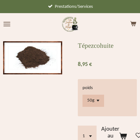
Prestations/Services
Passer
au
contenu
principal
Tépezcohuite
8,95 €
poids
Ajouter
au