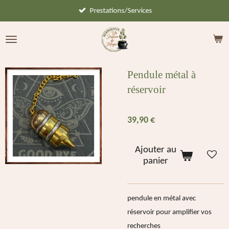
Prestations/Services
Passer
au
contenu
principal
Pendule métal à
réservoir
39,90 €
Ajouter au
panier
pendule en métal avec
réservoir pour amplifier vos
recherches