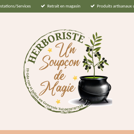
stations/Services
Retrait en magasin
Produits artisanaux