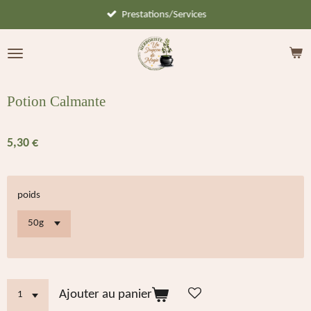
Prestations/Services
Passer
au
contenu
principal
Potion Calmante
5,30 €
poids
Ajouter au panier