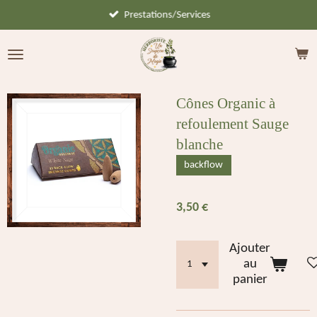
Prestations/Services
Passer
au
contenu
principal
Cônes Organic à
refoulement Sauge
blanche
backflow
3,50 €
Ajouter
au
panier