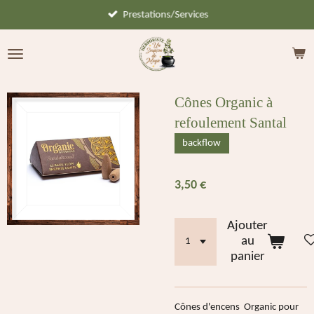
Prestations/Services
Passer
au
contenu
principal
Cônes Organic à
refoulement Santal
backflow
3,50 €
Ajouter
au
panier
Cônes d'encens Organic pour