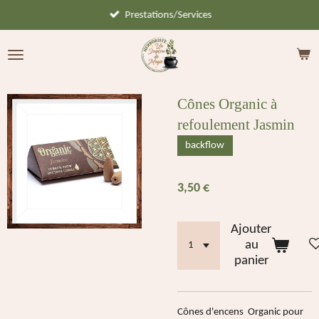
Prestations/Services
Passer
au
contenu
principal
Cônes Organic à
refoulement Jasmin
backflow
3,50 €
Ajouter
au
panier
Cônes d'encens Organic pour