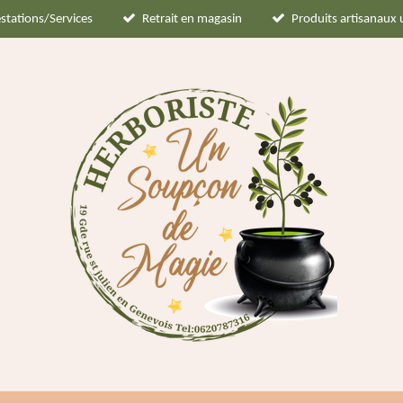
stations/Services
Retrait en magasin
Produits artisanaux