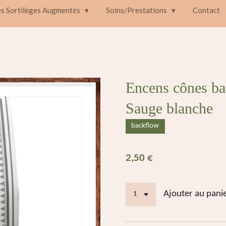
es Sortilèges Augmentés
Soins/Prestations
Contact
Encens cônes ba
Sauge blanche
backflow
2,50 €
Ajouter au pani