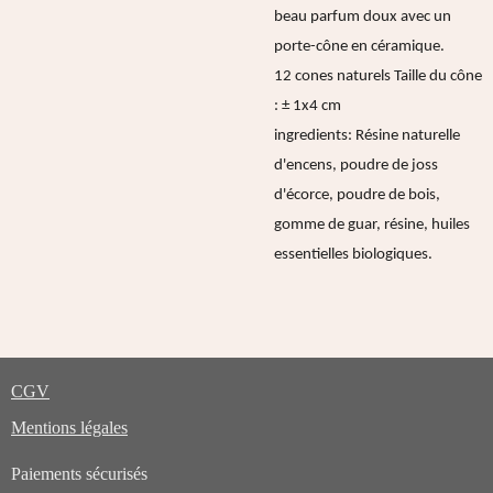
beau parfum doux avec un
porte-cône en céramique.
12 cones naturels
Taille du cône
: ± 1x4 cm
ingredients: Résine naturelle
d'encens, poudre de joss
d'écorce, poudre de bois,
gomme de guar, résine, huiles
essentielles biologiques.
CGV
Mentions légales
Paiements sécurisés