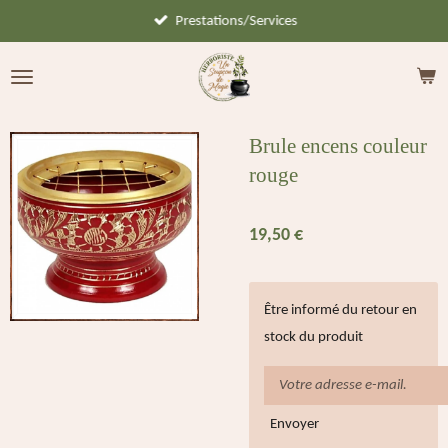
Prestations/Services
Passer
au
contenu
principal
Brule encens couleur
rouge
19,50 €
Être informé du retour en
stock du produit
Envoyer