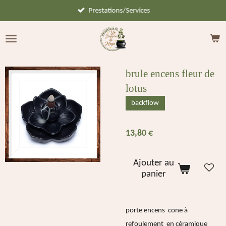
Prestations/Services
Passer
au
contenu
principal
brule encens fleur de
lotus
backflow
13,80 €
Ajouter au
panier
porte encens cone à
refoulement en céramique