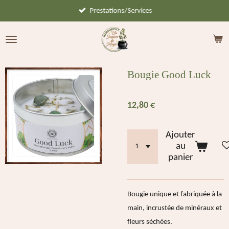
Prestations/Services
Passer
au
contenu
principal
Bougie Good Luck
12,80 €
Ajouter
au
panier
Bougie unique et fabriquée à la
main, incrustée de minéraux et
fleurs séchées.