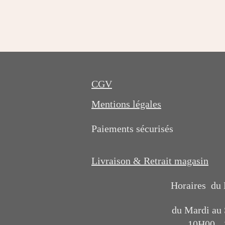
É
v
a
l
u
a
CGV
t
i
Mentions légales
o
n
Paiements sécurisés
:
0
Livraison & Retrait magasin
é
t
Horaires du
o
i
du Mardi au
l
10H00 -