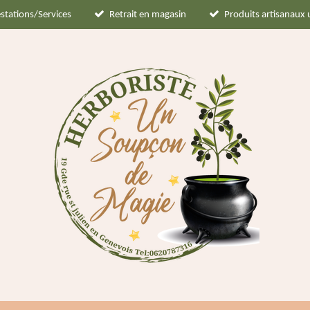
stations/Services
Retrait en magasin
Produits artisanaux