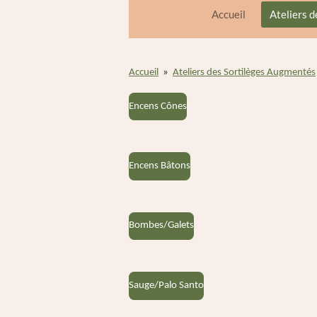
Accueil
Ateliers 
Accueil
»
Ateliers des Sortilèges Augmentés
Encens Cônes
Encens Bâtons
Bombes/Galets
Sauge/Palo Santo