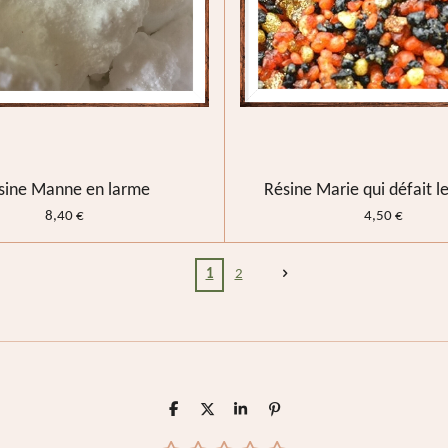
sine Manne en larme
Résine Marie qui défait 
8,40 €
4,50 €
1
2
P
P
P
É
a
a
a
p
r
r
r
i