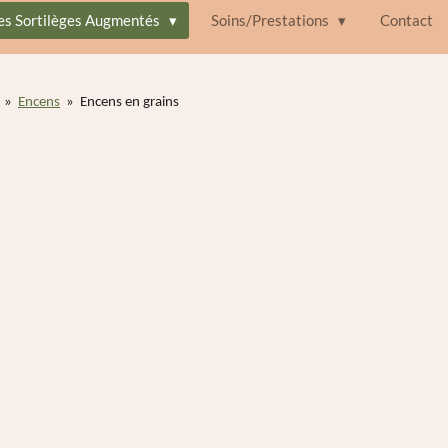
des Sortilèges Augmentés
Soins/Prestations
Contact
»
Encens
»
Encens en grains