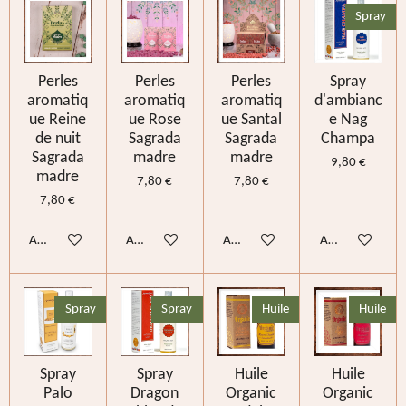
Spray
Perles
Perles
Perles
Spray
aromatiq
aromatiq
aromatiq
d'ambianc
ue Reine
ue Rose
ue Santal
e Nag
de nuit
Sagrada
Sagrada
Champa
Sagrada
madre
madre
9,80 €
madre
7,80 €
7,80 €
7,80 €
Ajouter au panier
Ajouter au panier
Ajouter au panier
Ajouter au pani
Spray
Spray
Huile
Huile
Spray
Spray
Huile
Huile
Palo
Dragon
Organic
Organic