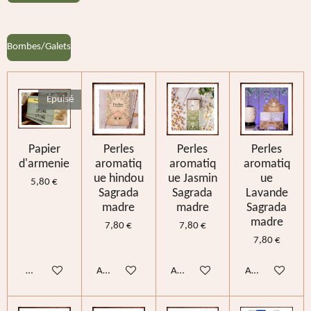
Bombes/Galets
Épuisé
Papier
Perles
Perles
Perles
d'armenie
aromatiq
aromatiq
aromatiq
ue hindou
ue Jasmin
ue
5,80 €
Sagrada
Sagrada
Lavande
madre
madre
Sagrada
madre
7,80 €
7,80 €
7,80 €
M'avertir si disponible
Ajouter au panier
Ajouter au panier
Ajouter au pani