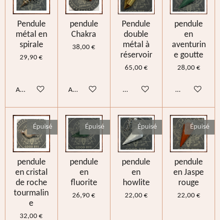
Pendule
pendule
Pendule
pendule
métal en
Chakra
double
en
spirale
métal à
aventurin
38,00 €
réservoir
e goutte
29,90 €
65,00 €
28,00 €
Ajouter au panier
Ajouter au panier
M'avertir si disponible
M'avertir si di
Épuisé
Épuisé
Épuisé
Épuisé
pendule
pendule
pendule
pendule
en cristal
en
en
en Jaspe
de roche
fluorite
howlite
rouge
tourmalin
26,90 €
22,00 €
22,00 €
e
32,00 €