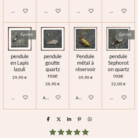
M'avertir si disponible
M'avertir si disponible
M'avertir si disponible
M'avertir si di
Épuisé
Épuisé
pendule
pendule
Pendule
pendule
en Lapis
goutte
métal à
Sephorot
lazuli
quartz
réservoir
on quartz
rose
rose
29,90 €
39,90 €
26,90 €
22,00 €
M'avertir si disponible
Ajouter au panier
Ajouter au panier
M'avertir si di
P
P
P
É
P
a
a
a
p
a
r
r
r
i
r
1
2
3
4
5
E
É
t
t
t
n
t
n