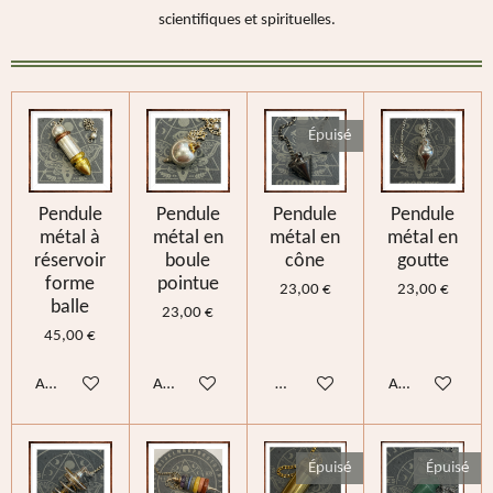
scientifiques et spirituelles.
Épuisé
Pendule
Pendule
Pendule
Pendule
métal à
métal en
métal en
métal en
réservoir
boule
cône
goutte
forme
pointue
23,00 €
23,00 €
balle
23,00 €
45,00 €
Ajouter au panier
Ajouter au panier
M'avertir si disponible
Ajouter au pani
Épuisé
Épuisé